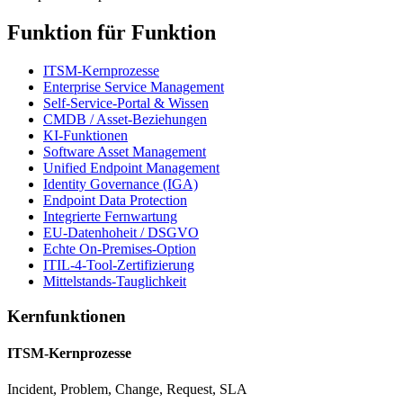
Funktion für Funktion
ITSM-Kernprozesse
Enterprise Service Management
Self-Service-Portal & Wissen
CMDB / Asset-Beziehungen
KI-Funktionen
Software Asset Management
Unified Endpoint Management
Identity Governance (IGA)
Endpoint Data Protection
Integrierte Fernwartung
EU-Datenhoheit / DSGVO
Echte On-Premises-Option
ITIL-4-Tool-Zertifizierung
Mittelstands-Tauglichkeit
Kernfunktionen
ITSM-Kernprozesse
Incident, Problem, Change, Request, SLA