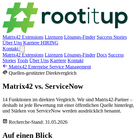
Matrix42 Extensions
Lizenzen
Lösungs-Finder
Success Stories
Über Uns
Karriere
HIRING
Kontakt
Matrix42 Extensions
Lizenzen
Lösungs-Finder
Docs
Success
Stories
Tools
Über Uns
Karriere
Kontakt
Matrix42 Enterprise Service Management
Quellen-gestützter Direktvergleich
Matrix42 vs. ServiceNow
14 Funktionen im direkten Vergleich. Wir sind Matrix42-Partner –
deshalb ist jede Bewertung mit einer öffentlichen Quelle hinterlegt,
und Stärken von ServiceNow werden ausdrücklich benannt.
Recherche-Stand: 31.05.2026
Auf einen Blick