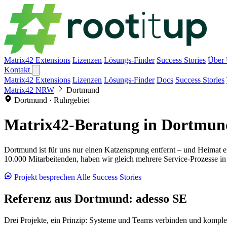
Matrix42 Extensions
Lizenzen
Lösungs-Finder
Success Stories
Über
Kontakt
Matrix42 Extensions
Lizenzen
Lösungs-Finder
Docs
Success Stories
Matrix42 NRW
Dortmund
Dortmund · Ruhrgebiet
Matrix42-Beratung in
Dortmun
Dortmund ist für uns nur einen Katzensprung entfernt – und Heimat 
10.000 Mitarbeitenden, haben wir gleich mehrere Service-Prozesse i
Projekt besprechen
Alle Success Stories
Referenz aus Dortmund: adesso SE
Drei Projekte, ein Prinzip: Systeme und Teams verbinden und komple