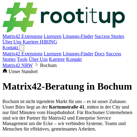
Matrix42 Extensions
Lizenzen
Lösungs-Finder
Success Stories
Über Uns
Karriere
HIRING
Kontakt
Matrix42 Extensions
Lizenzen
Lösungs-Finder
Docs
Success
Stories
Tools
Über Uns
Karriere
Kontakt
Matrix42 NRW
Bochum
Unser Standort
Matrix42-Beratung in
Bochum
Bochum ist nicht irgendein Markt für uns – es ist unser Zuhause.
Unser Büro liegt an der
Kortumstraße 41
, mitten in der City und
nur fünf Minuten vom Hauptbahnhof. Für Bochumer Unternehmen
sind wir der Partner für Matrix42 und Enterprise Service
Management um die Ecke – wir verbinden Systeme, Teams und
Menschen für effektives, gemeinsames Arbeiten.