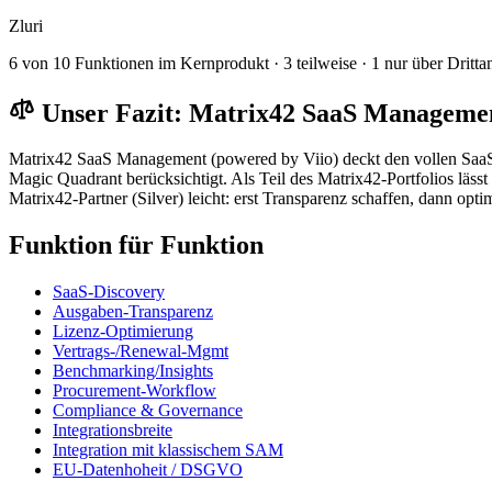
Zluri
6 von 10 Funktionen im Kernprodukt · 3 teilweise · 1 nur über Drittan
Unser Fazit: Matrix42 SaaS Managemen
Matrix42 SaaS Management (powered by Viio) deckt den vollen SaaS
Magic Quadrant berücksichtigt. Als Teil des Matrix42-Portfolios lässt
Matrix42-Partner (Silver) leicht: erst Transparenz schaffen, dann opti
Funktion für Funktion
SaaS-Discovery
Ausgaben-Transparenz
Lizenz-Optimierung
Vertrags-/Renewal-Mgmt
Benchmarking/Insights
Procurement-Workflow
Compliance & Governance
Integrationsbreite
Integration mit klassischem SAM
EU-Datenhoheit / DSGVO