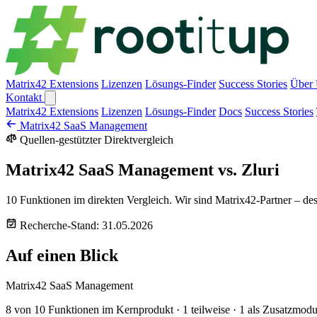
Matrix42 Extensions
Lizenzen
Lösungs-Finder
Success Stories
Über
Kontakt
Matrix42 Extensions
Lizenzen
Lösungs-Finder
Docs
Success Stories
Matrix42 SaaS Management
Quellen-gestützter Direktvergleich
Matrix42 SaaS Management vs. Zluri
10 Funktionen im direkten Vergleich. Wir sind Matrix42-Partner – des
Recherche-Stand: 31.05.2026
Auf einen Blick
Matrix42 SaaS Management
8 von 10 Funktionen im Kernprodukt · 1 teilweise · 1 als Zusatzmodu