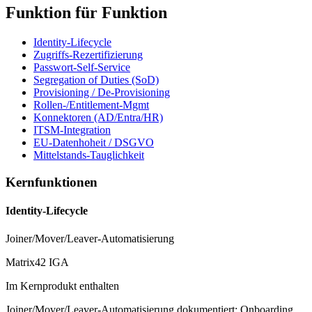
Funktion für Funktion
Identity-Lifecycle
Zugriffs-Rezertifizierung
Passwort-Self-Service
Segregation of Duties (SoD)
Provisioning / De-Provisioning
Rollen-/Entitlement-Mgmt
Konnektoren (AD/Entra/HR)
ITSM-Integration
EU-Datenhoheit / DSGVO
Mittelstands-Tauglichkeit
Kernfunktionen
Identity-Lifecycle
Joiner/Mover/Leaver-Automatisierung
Matrix42 IGA
Im Kernprodukt enthalten
Joiner/Mover/Leaver-Automatisierung dokumentiert: Onboarding,