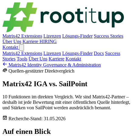
Matrix42 Extensions
Lizenzen
Lösungs-Finder
Success Stories
Über Uns
Karriere
HIRING
Kontakt
Matrix42 Extensions
Lizenzen
Lösungs-Finder
Docs
Success
Stories
Tools
Über Uns
Karriere
Kontakt
Matrix42 Identity Governance & Administration
Quellen-gestützter Direktvergleich
Matrix42 IGA vs. SailPoint
10 Funktionen im direkten Vergleich. Wir sind Matrix42-Partner –
deshalb ist jede Bewertung mit einer öffentlichen Quelle hinterlegt,
und Stärken von SailPoint werden ausdrücklich benannt.
Recherche-Stand: 31.05.2026
Auf einen Blick