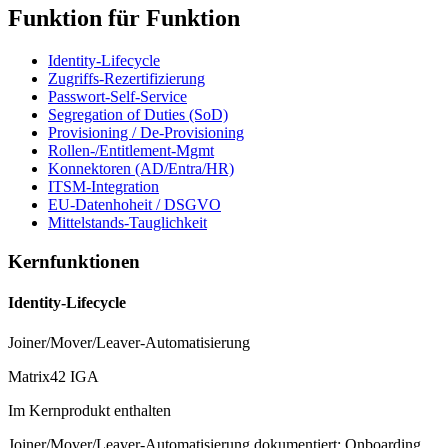
Funktion für Funktion
Identity-Lifecycle
Zugriffs-Rezertifizierung
Passwort-Self-Service
Segregation of Duties (SoD)
Provisioning / De-Provisioning
Rollen-/Entitlement-Mgmt
Konnektoren (AD/Entra/HR)
ITSM-Integration
EU-Datenhoheit / DSGVO
Mittelstands-Tauglichkeit
Kernfunktionen
Identity-Lifecycle
Joiner/Mover/Leaver-Automatisierung
Matrix42 IGA
Im Kernprodukt enthalten
Joiner/Mover/Leaver-Automatisierung dokumentiert: Onboarding,