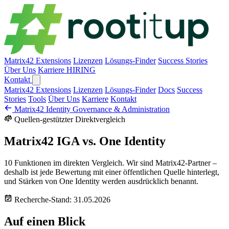
Matrix42 Extensions
Lizenzen
Lösungs-Finder
Success Stories
Über Uns
Karriere
HIRING
Kontakt
Matrix42 Extensions
Lizenzen
Lösungs-Finder
Docs
Success
Stories
Tools
Über Uns
Karriere
Kontakt
Matrix42 Identity Governance & Administration
Quellen-gestützter Direktvergleich
Matrix42 IGA vs. One Identity
10 Funktionen im direkten Vergleich. Wir sind Matrix42-Partner –
deshalb ist jede Bewertung mit einer öffentlichen Quelle hinterlegt,
und Stärken von One Identity werden ausdrücklich benannt.
Recherche-Stand: 31.05.2026
Auf einen Blick